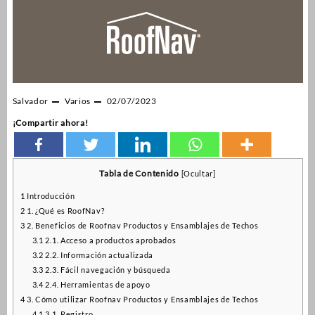
Salvador
Varios
02/07/2023
¡Compartir ahora!
Tabla de Contenido
[
Ocultar
]
1
Introducción
2
1. ¿Qué es RoofNav?
3
2. Beneficios de Roofnav Productos y Ensamblajes de Techos
3.1
2.1. Acceso a productos aprobados
3.2
2.2. Información actualizada
3.3
2.3. Fácil navegación y búsqueda
3.4
2.4. Herramientas de apoyo
4
3. Cómo utilizar Roofnav Productos y Ensamblajes de Techos
4.1
3.1. Registro