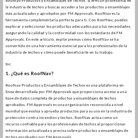
Roofnav Productos y Ensamblajes de Techos. Si eres un profesional en
la industria de techos y buscas acceder a los productos y ensamblajes
más actualizados y aprobados por FM Approvals, RoofNav es la
herramienta complementaria perfecta para ti. Con RoofNav, puedes
explorar y seleccionar los productos adecuados para tus necesidades,
asegurando la calidad y la conformidad con los estándares de FM
Approvals. En este artículo, exploraremos cómo RoofNav se ha
convertido en una herramienta esencial para los profesionales de la
industria de techos y cómo puede beneficiarte en tu trabajo.
toc
1. ¿Qué es RoofNav?
Roofnav Productos y Ensamblajes de Techos es una plataforma en
línea desarrollada por FM Approvals que proporciona acceso a una
base de datos completa de productos y ensamblajes de techos
aprobados. FM Approvals es una organización reconocida a nivel
mundial que evalúa y aprueba productos para su uso en la industria de
protección contra incendios y techos. RoofNav actúa como un
recurso confiable para los profesionales de techos al proporcionar
información actualizada y precisa sobre productos y ensamblajes de
techos aprobados por FM Approvals.