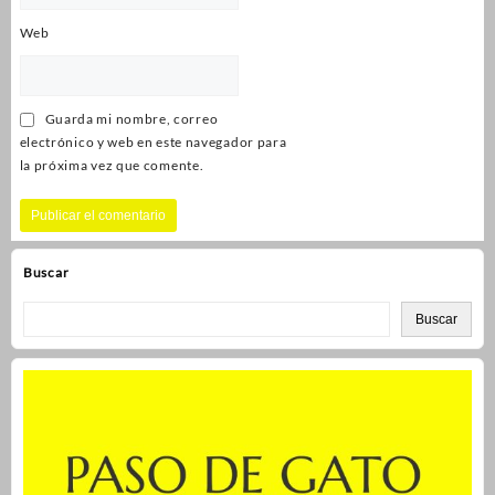
Web
Guarda mi nombre, correo
electrónico y web en este navegador para
la próxima vez que comente.
Buscar
Buscar