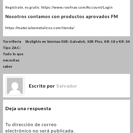
Regístrate, es gratis:
https://www.roofnav.com/Account/Login
Nosotros contamos con productos aprovados FM
https://materialesmetalicos.com/tienda/
Tornillería
Skylights en láminas SSR: Galvalok, SSR Plus, KR-18 y KR-24
Tipo ZAC:
Todo lo que
necesitas
saber
Escrito por
Salvador
Deja una respuesta
Tu dirección de correo
electrónico no será publicada.