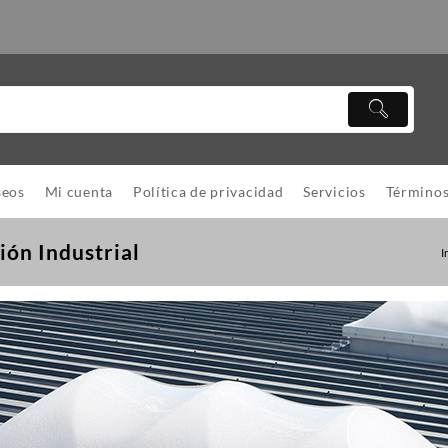
seos
Mi cuenta
Política de privacidad
Servicios
Términos
ión Industrial
I