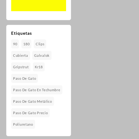
Etiquetas
90
180
Clips
Cubierta
Galvalok
Gripstrut
Kr18
Paso De Gato
Paso De Gato En Techumbre
Paso De Gato Metálico
Paso De Gato Precio
Poliuretano