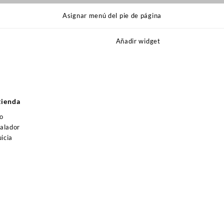
Asignar menú del pie de página
Añadir widget
s
tienda
jo
talador
icia