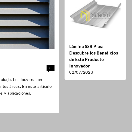
Como
metá
lámin
02/0
Lámina SSR Plus:
Descubre los Beneficios
de Este Producto
Innovador
0
02/07/2023
rabajo. Los louvers son
ntes áreas. En este artículo,
s y aplicaciones.