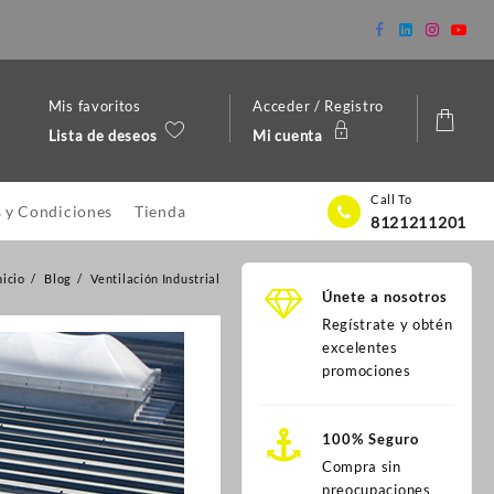
Mis favoritos
Acceder / Registro
Lista de deseos
Mi cuenta
Call To
 y Condiciones
Tienda
8121211201
nicio
Blog
Ventilación Industrial
Únete a nosotros
Regístrate y obtén
excelentes
promociones
100% Seguro
Compra sin
preocupaciones