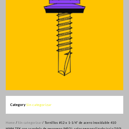
Category
Sin categorizar
Home
/
Sin categorizar
/ Tornillos #12 x 1-1/4” de acero inoxidable 410
HWH TEK con arandela de neopreno (NEO), color personalizado (caja/250)