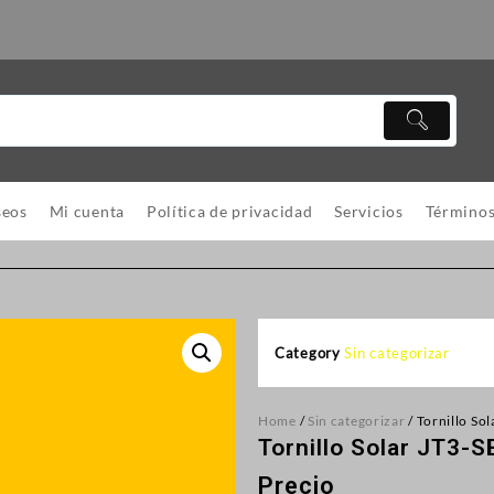
seos
Mi cuenta
Política de privacidad
Servicios
Términos
Category
Sin categorizar
Home
/
Sin categorizar
/ Tornillo So
Tornillo Solar JT3-S
Precio