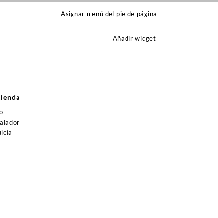
Asignar menú del pie de página
Añadir widget
s
tienda
jo
talador
icia