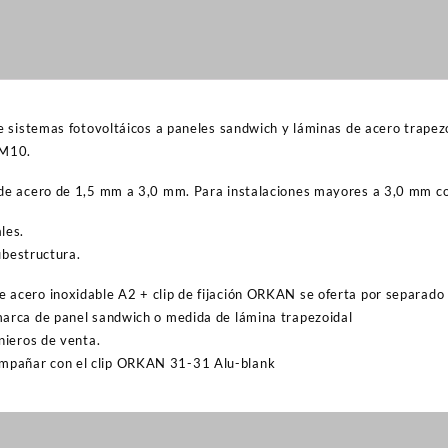
de sistemas fotovoltáicos a paneles sandwich y láminas de acero trape
 M10.
 de acero de 1,5 mm a 3,0 mm. Para instalaciones mayores a 3,0 mm co
les.
subestructura.
e acero inoxidable A2 + clip de fijación ORKAN se oferta por separado
marca de panel sandwich o medida de lámina trapezoidal
nieros de venta.
mpañar con el clip ORKAN 31-31 Alu-blank