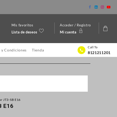
Mis favoritos
Acceder / Registro
Lista de deseos
Mi cuenta
Call To
 y Condiciones
Tienda
8121211201
lar JT3-SB E16
B E16