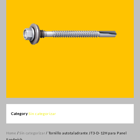
Category
Sin categorizar
Home
/
Sin categorizar
/ Tornillo autotaladrante JT3-D-12H para Panel
Sandwich