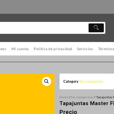
seos
Mi cuenta
Política de privacidad
Servicios
Términos
Category
Sin categorizar
Home
/
Sin categorizar
/ Tapajuntas 
Tapajuntas Master F
Precio