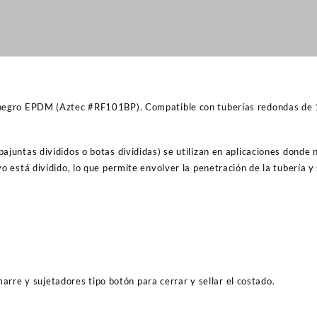
r negro EPDM (Aztec #RF101BP). Compatible con tuberías redondas de 
juntas divididos o botas divididas) se utilizan en aplicaciones donde n
vo está dividido, lo que permite envolver la penetración de la tubería 
arre y sujetadores tipo botón para cerrar y sellar el costado.