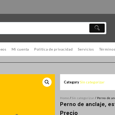
seos
Mi cuenta
Política de privacidad
Servicios
Términos
Category
Sin categorizar
Home
/
Sin categorizar
/ Perno de ancl
Perno de anclaje, est
Precio