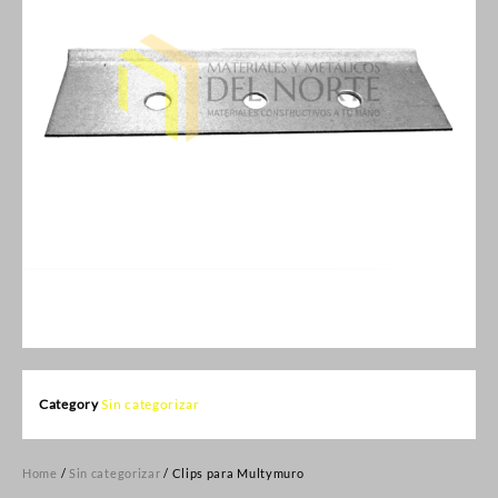
Category
Sin categorizar
Home
/
Sin categorizar
/ Clips para Multymuro