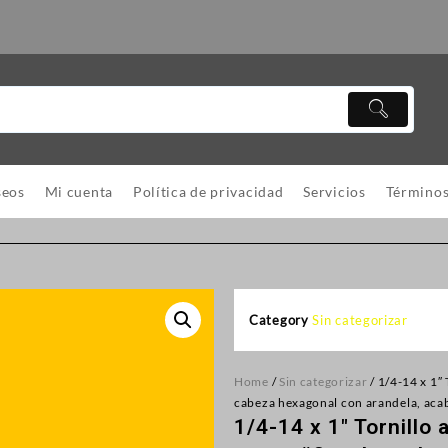
seos
Mi cuenta
Política de privacidad
Servicios
Términos
Category
Sin categorizar
Home
/
Sin categorizar
/ 1/4-14 x 1″
cabeza hexagonal con arandela, ac
1/4-14 x 1″ Tornillo