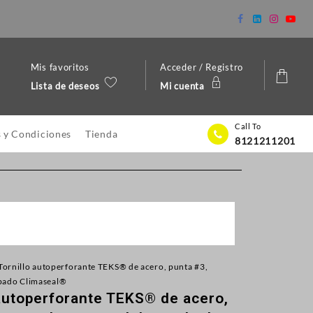
Mis favoritos
Acceder / Registro
Lista de deseos
Mi cuenta
Call To
 y Condiciones
Tienda
8121211201
 Tornillo autoperforante TEKS® de acero, punta #3,
abado Climaseal®
 autoperforante TEKS® de acero,