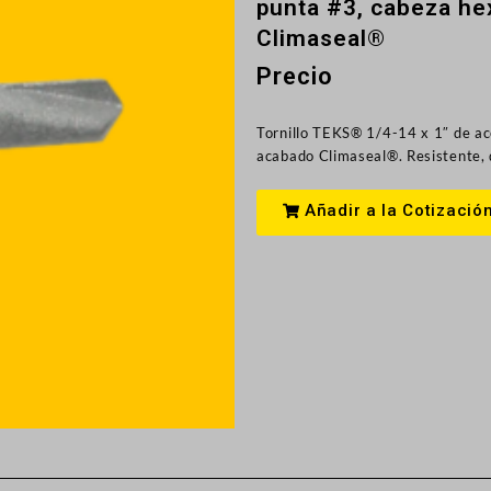
punta #3, cabeza he
Climaseal®
Precio
Tornillo TEKS® 1/4-14 x 1″ de ac
acabado Climaseal®. Resistente, d
Añadir a la Cotizació