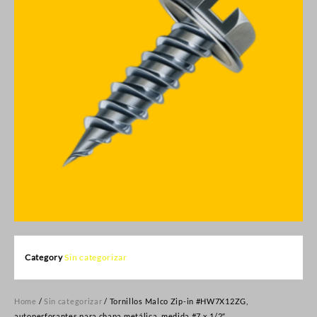
Category
Sin categorizar
Home
/
Sin categorizar
/ Tornillos Malco Zip-in #HW7X12ZG,
autoperforantes para chapa metálica, medida #7 x 1/2″.