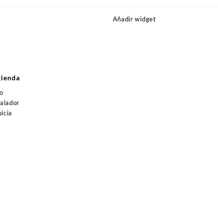
Añadir widget
s
tienda
jo
talador
icia